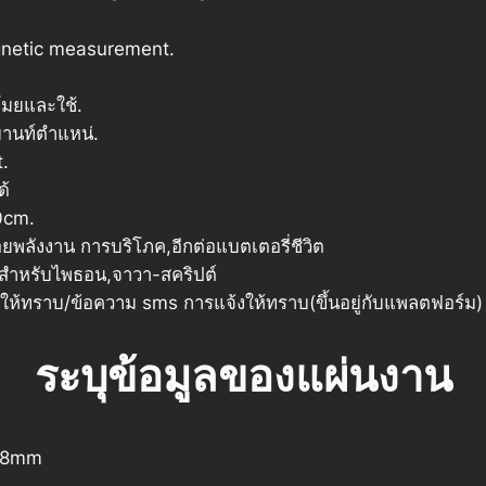
gnetic measurement.
โมยและใช้.
เมานท์ตำแหน่.
.
ด้
0cm.
พลังงาน การบริโภค,อีกต่อแบตเตอรี่ชีวิต
สำหรับไพธอน,จาวา-สคริปต์
ให้ทราบ/ข้อความ sms การแจ้งให้ทราบ(ขึ้นอยู่กับแพลตฟอร์ม)
ระบุข้อมูลของแผ่นงาน
38mm