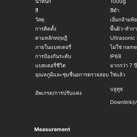
น้ำหนัก
1000g
สี
สีดำ
วัสดุ
เอิ่มกล้ามท
การติดตั้ง
พื้นผิว-ทำก
ตามหลักทฤษฎี
Ultrasonic
ภายในแบตเตอรี่
ไม่ใช่ nam
การป้องกันระดับ
IP68
แบตเตอรี่ชีวิต
มากกว่า 7 ป
อุณหภูมิและชุ่มชื่นอการตรวจสอบ
ใช่แล้ว
บลูทูธ
อัพเกรด/การปรับแต่ง
Downlink(เซิ
Measurement