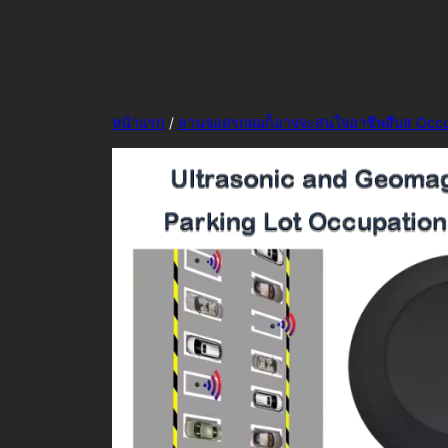
ฉลาดเต็มไปหมดของระบบทางแก้ปัญหานั่น
หน้าแรก
/
ลานจอดรถผมก็อาจจะสนใจอาชีพสืบส Occ