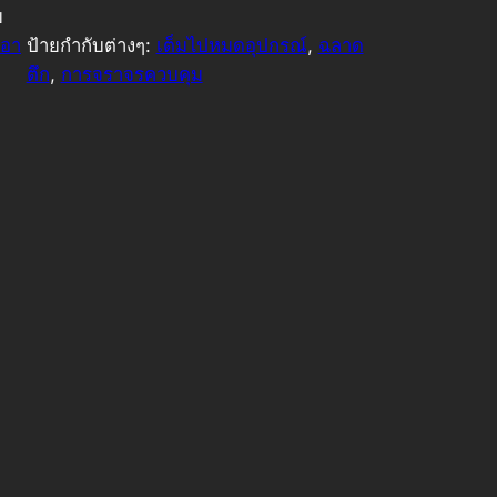
ย
จอา
ป้ายกำกับต่างๆ:
เต็มไปหมดอุปกรณ์
, 
ฉลาด
ตึก
, 
การจราจรควบคุม