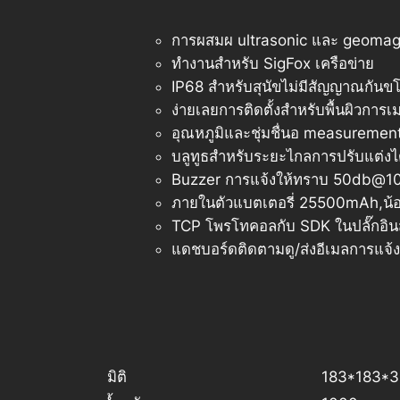
การผสมผ ultrasonic และ geoma
ทำงานสำหรับ SigFox เครือข่าย
IP68 สำหรับสุนัขไม่มีสัญญาณกันข
ง่ายเลยการติดตั้งสำหรับพื้นผิวการ
อุณหภูมิและชุ่มชื่นอ measurement
บลูทูธสำหรับระยะไกลการปรับแต่งไ
Buzzer การแจ้งให้ทราบ 50db@1
ภายในตัวแบตเตอรี่ 25500mAh,น้อย
TCP โพรโทคอลกับ SDK ในปลั๊กอิน
แดชบอร์ดติดตามดู/ส่งอีเมลการแจ้ง
มิติ
183*183*