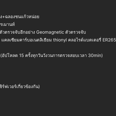
้อง+ฉลองชนแก้วหน่อย
ารเมานท์
 ตัวตรวจจับอีกอย่าง Geomagnetic ตัวตรวจจับ
e แคลเซียมคาร์บอเนตลิเธียม thionyl คลอไรด์แบตเตอรี่ ER26
ี(อัปโหลด 15 ครั้งทุกวันวังวนการตรวจสอบเวลา 30min)
ร์ฟเวอร์เกี่ยวข้องกัน)