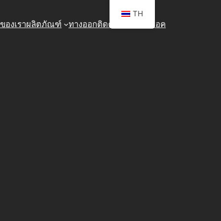
TH
องของเรา
ผลิตภัณฑ์
ทางออก
ติดต่อพวกเรา
บล็อค