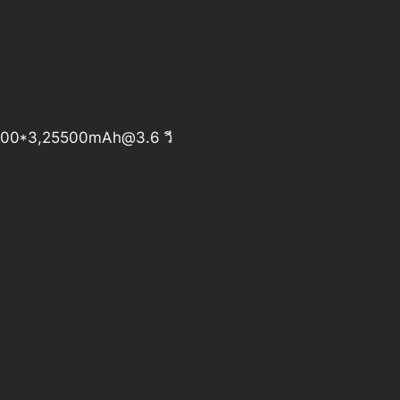
500*3,
25500mAh@3.6
วี