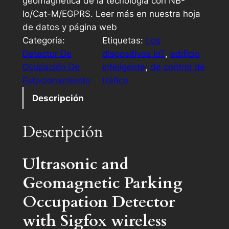
geomagnética de la tecnología con NB-
Io/Cat-M/EGPRS. Leer más en nuestra hoja
de datos y página web
Categoría:
Etiquetas:
Los
Detector De
dispositivos IoT
, 
edificio
Ocupación De
inteligente
, 
de control de
Estacionamiento
tráfico
Descripción
Descripción
Ultrasonic and
Geomagnetic Parking
Occupation Detector
with Sigfox wireless