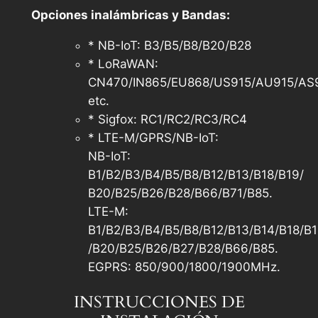
Opciones inalámbricas y Bandas:
* NB-IoT: B3/B5/B8/B20/B28
* LoRaWAN:
CN470/IN865/EU868/US915/AU915/AS
etc.
* Sigfox: RC1/RC2/RC3/RC4
* LTE-M/GPRS/NB-IoT:
NB-IoT:
B1/B2/B3/B4/B5/B8/B12/B13/B18/B19/
B20/B25/B26/B28/B66/B71/B85.
LTE-M:
B1/B2/B3/B4/B5/B8/B12/B13/B14/B18/B
/B20/B25/B26/B27/B28/B66/B85.
EGPRS: 850/900/1800/1900MHz.
INSTRUCCIONES DE