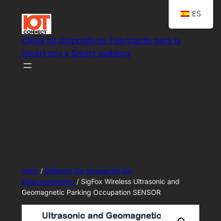
Saltar
ES
al
contenido
China Iot Dispositivos Fabricante para la
Smart city y Smart building
Smart Io soluciones de sistema
Inicio
/
Detector De Ocupación De
Estacionamiento
/ SigFox Wireless Ultrasonic and
Geomagnetic Parking Occupation SENSOR