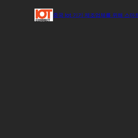
콘
텐
중국 Iot 기기 제조업체를 위해 스마
츠
로
바
로
가
기