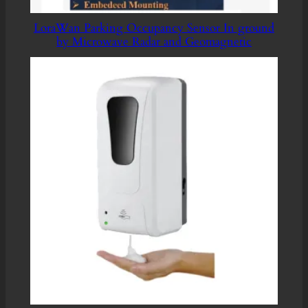
LoraWan Parking Occupancy Sensor In ground
by Microwave Radar and Geomagnetic