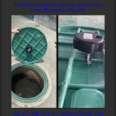
LoraWan touch-free 1 Litre Soap and Sanitizer
Usage Monitoring Dispenser
NB-IoT 맨홀 커버 센서 SMARTCOVER 센서