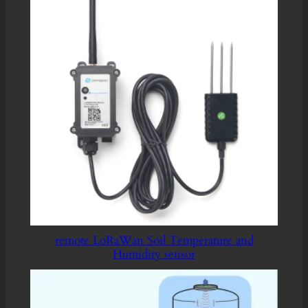
remote LoRaWan Soil Temperature and
Humidity sensor