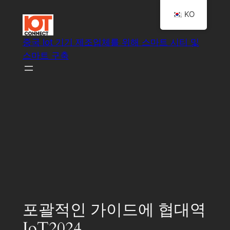
콘
KO
텐
츠
중국 Iot 기기 제조업체를 위해 스마트 시티 및
로
스마트 구축
바
로
가
기
스마트 IoT 시스템 솔루션
포괄적인 가이드에 협대역
IoT2024