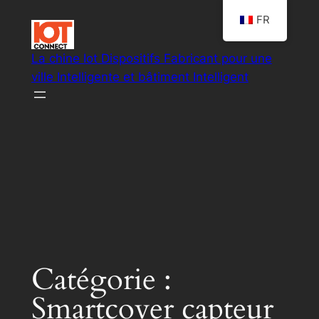
Aller
FR
au
contenu
La chine Iot Dispositifs Fabricant pour une
ville Intelligente et bâtiment Intelligent
Smart IoT les solutions du système
Catégorie :
Smartcover capteur