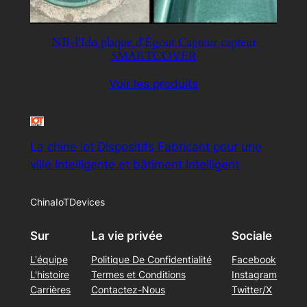
NB-l'Ido plaque d'Égout Capteur capteur
SMARTCOVER
Voir les produits
La chine Iot Dispositifs Fabricant pour une
ville Intelligente et bâtiment Intelligent
ChinaIoTDevices
Sur
La vie privée
Sociale
L'équipe
Politique De Confidentialité
Facebook
L'histoire
Termes et Conditions
Instagram
Carrières
Contactez-Nous
Twitter/X