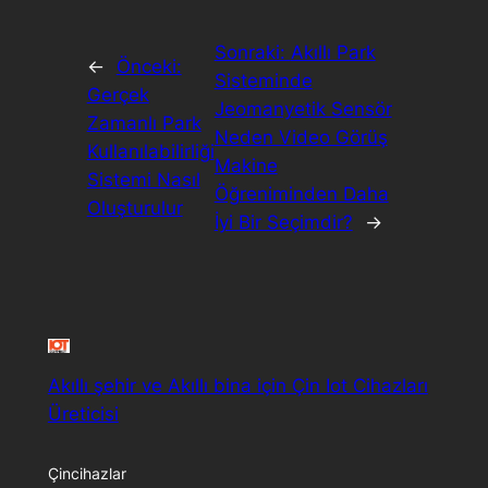
Sonraki:
Akıllı Park
←
Önceki:
Sisteminde
Gerçek
Jeomanyetik Sensör
Zamanlı Park
Neden Video Görüş
Kullanılabilirliği
Makine
Sistemi Nasıl
Öğreniminden Daha
Oluşturulur
İyi Bir Seçimdir?
→
Akıllı şehir ve Akıllı bina için Çin Iot Cihazları
Üreticisi
Çincihazlar