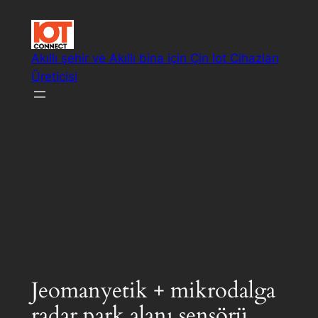
İçeriğe
geç
Akıllı şehir ve Akıllı bina için Çin Iot Cihazları
Üreticisi
Akıllı IoT sistem çözümleri
Jeomanyetik + mikrodalga
radar park alanı sensörü