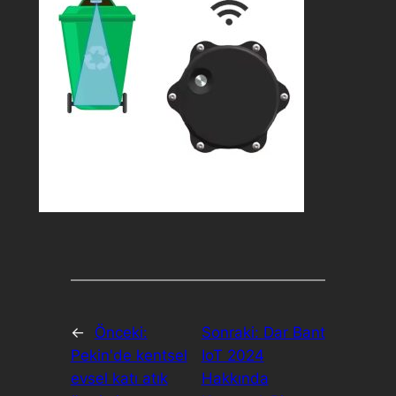
←
Önceki:
Sonraki:
Dar Bant
Pekin'de kentsel
IoT 2024
evsel katı atık
Hakkında