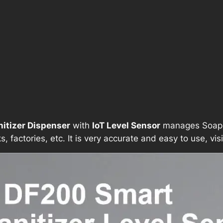
nitizer Dispenser
with
IoT Level Sensor
manages Soap an
s, factories, etc. It is very accurate and easy to use, vi