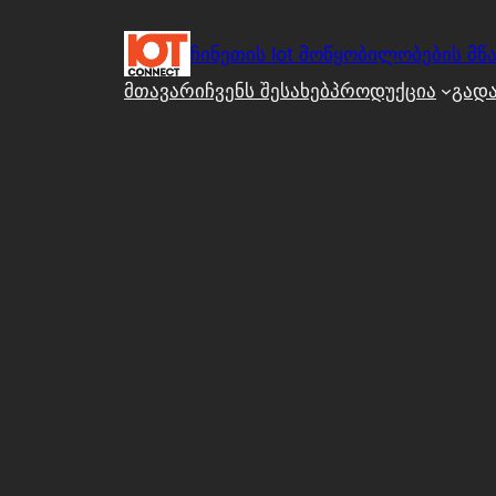
შიგთავსზე
გადასვლა
ჩინეთის Iot მოწყობილობების მწა
მთავარი
ჩვენს შესახებ
პროდუქცია
გადა