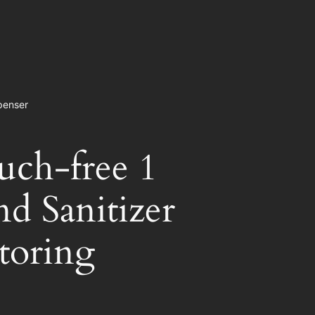
penser
uch-free 1
nd Sanitizer
toring