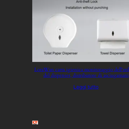
LoraWan carta igienica monitoraggio dell'uti
del dispenser, distributore di asciugamani
Leggi tutto