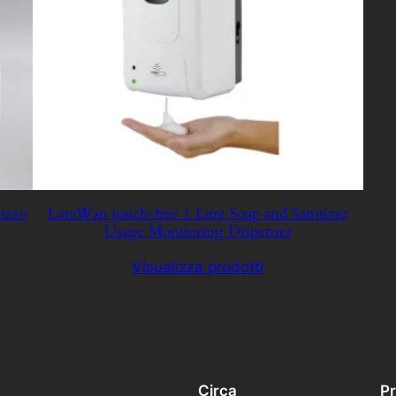
lizzo
LoraWan touch-free 1 Litre Soap and Sanitizer
Usage Monitoring Dispenser
Visualizza prodotti
Circa
Pr