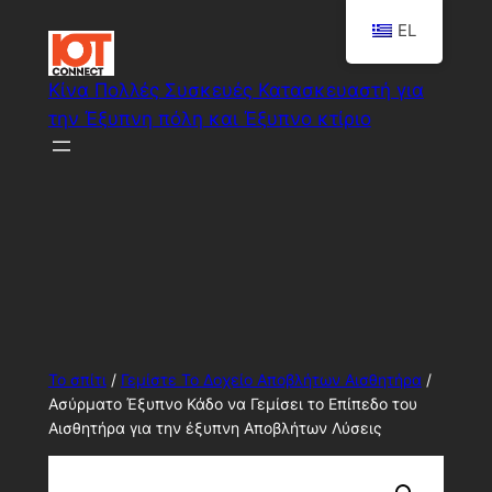
Μετάβαση
EL
στο
περιεχόμενο
Κίνα Πολλές Συσκευές Κατασκευαστή για
την Έξυπνη πόλη και Έξυπνο κτίριο
Smart Πολλές λύσεις συστημάτων
Το σπίτι
/
Γεμίστε Το Δοχείο Αποβλήτων Αισθητήρα
/
Ασύρματο Έξυπνο Κάδο να Γεμίσει το Επίπεδο του
Αισθητήρα για την έξυπνη Αποβλήτων Λύσεις