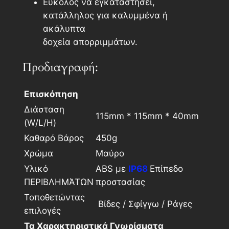
Εύκολος να εγκαταστήσει,
κατάλληλος για καλυμμένα ή
ακάλυπτα
δοχεία απορριμμάτων.
Προδιαγραφή:
Επισκόπηση
Διάσταση
115mm * 115mm * 40mm
(W/L/H)
Καθαρό Βάρος
450g
Χρώμα
Μαύρο
Υλικό
ABS με
IP68
Επίπεδο
ΠΕΡΙΒΛΗΜΆΤΩΝ
προστασίας
Τοποθετώντας
Βίδες / Σφίγγω / Ράγες
επιλογές
Τα Χαρακτηριστικά Γνωρίσματα