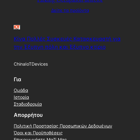
Δείτε τα προϊόντα
Κίνα Πολλές Συσκευές Κατασκευαστή για
την Έξυπνη πόλη και Έξυπνο κτίριο
ChinaIoTDevices
Για
Ομάδα
Ιστορία
Σταδιοδρομία
Απορρήτου
Πολιτική Προστασίας Προσωπικών Δεδομένων
Όροι και Προϋποθέσεις
Επικοινωνήστε Μαζί Μας