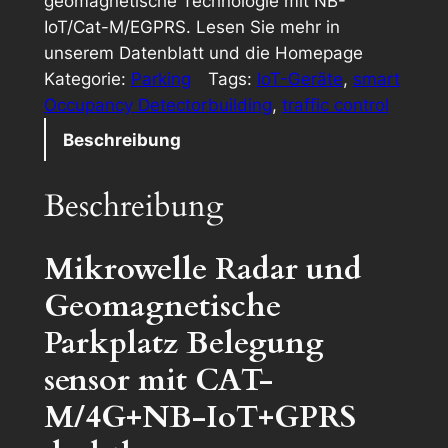
geomagnetische Technologie mit NB-
IoT/Cat-M/EGPRS. Lesen Sie mehr in
unserem Datenblatt und die Homepage
Kategorie:
Parking
Tags:
IoT-Geräte
, 
smart
Occupancy Detector
building
, 
traffic control
Beschreibung
Beschreibung
Mikrowelle Radar und
Geomagnetische
Parkplatz Belegung
sensor mit CAT-
M/4G+NB-IoT+GPRS