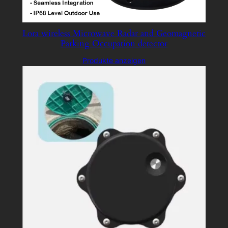
Lora wireless Microwave Radar and Geomagnetic
Parking Occupation detector
Produkte anzeigen