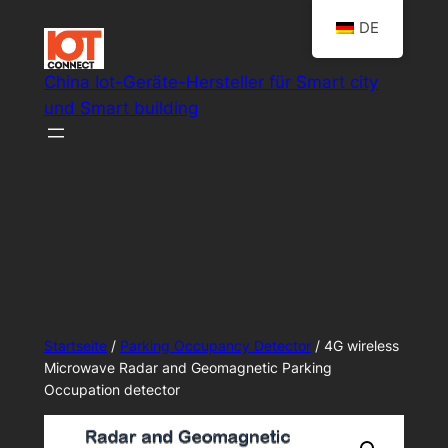
Zum
DE
Inhalt
springen
China Iot-Geräte-Hersteller für Smart city
und Smart building
Smart IoT system-Lösungen
Startseite
/
Parking Occupancy Detector
/ 4G wireless
Microwave Radar and Geomagnetic Parking
Occupation detector