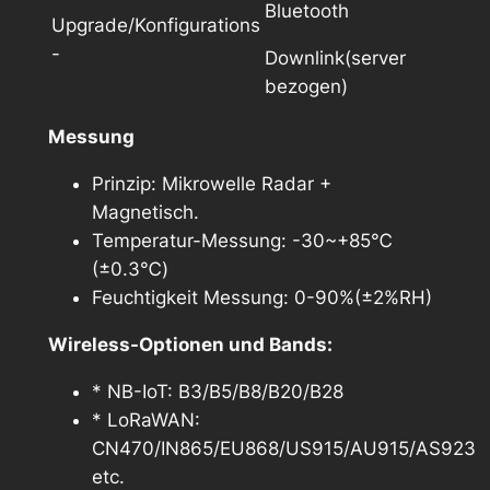
Bluetooth
Upgrade/Konfigurations
-
Downlink(server
bezogen)
Messung
Prinzip: Mikrowelle Radar +
Magnetisch.
Temperatur-Messung: -30~+85℃
(±0.3℃)
Feuchtigkeit Messung: 0-90%(±2%RH)
Wireless-Optionen und Bands:
* NB-IoT: B3/B5/B8/B20/B28
* LoRaWAN:
CN470/IN865/EU868/US915/AU915/AS923
etc.