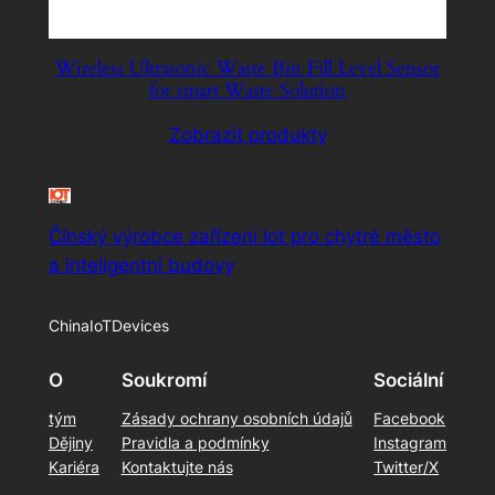
Wireless Ultrasonic Waste Bin Fill Level Sensor
for smart Waste Solution
Zobrazit produkty
Čínský výrobce zařízení Iot pro chytré město
a inteligentní budovy
ChinaIoTDevices
O
Soukromí
Sociální
tým
Zásady ochrany osobních údajů
Facebook
Dějiny
Pravidla a podmínky
Instagram
Kariéra
Kontaktujte nás
Twitter/X