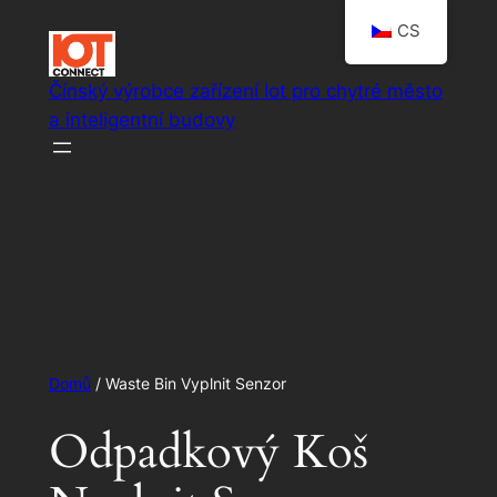
CS
Čínský výrobce zařízení Iot pro chytré město
a inteligentní budovy
Inteligentní systémová řešení IoT
Domů
/ Waste Bin Vyplnit Senzor
Odpadkový Koš