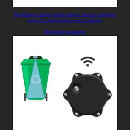
Bezdrátový inteligentní snímač úrovně naplnění
koše pro inteligentní řešení odpadu
Zobrazit produkty