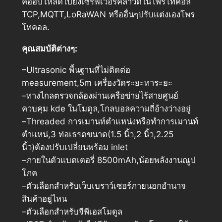
คืออัปโหลดไปยังเซิร์ฟเวอร์คลาวด์ในโพรโทคอล
TCP,MQTT,LoRaWAN หรืออื่นๆปรับแต่งเองโพร
โทคอล.
คุณสมบัติต่างๆ:
–Ultrasonic พื้นฐานที่ไม่ติดต่อ
measurement,5m เครื่องวัดระยะทาระยะ
–ทางไกลตรวจกล้องผ่านเครือข่ายไร้สายศูนย์
ควบคุม kde ในโมดูล,โกลบอลความถี่อ้างว่างอยู่
–Threaded การเมานท์ตำแหน่งหรือทำการเมานท์
ตำแหน่,3 ท่อเธรดขนาด(1.5 นิ้ว,2 นิ้ว,2.25
นิ้ว)ต้องปรับเปลี่ยนพร้อม inlet
–ภายในตัวแบตเตอรี่ 8500mAh,น้อยพลังงานณูป
โภค
–ตัวเลือกสำหรับเว็บเบราว์เซอร์ภายนอกอำนาจ
สินค้าอยู่ไหน
–ตัวเลือกสำหรับจีพีเอสโมดูล