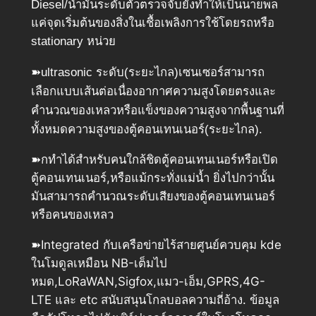
Diesel/น้ำมันระดับตัวตรวจจับยังทำให้เป็นนายพล
แค่จุดเริ่มต้นของสิ่งในเชื้อเพลิงการใช้โดยรถหรือ
stationary หน่วย
➽ultrasonic ระดับ(ระยะไกล)เซนเซอร์สามารถ
เลือกแบบเส้นต่อเนื่องอากาศความสูงโดยตรงและ
คำนวณของเหลวหรือแข็งของความสูงจากพื้นฐานที่
ทั้งหมดความสูงของตู้คอนเทนเนอร์(ระยะไกล).
➽กทำได้สำหรับคนใกล้ชิดตู้คอนเทนเนอร์หรือเปิด
ตู้คอนเทนเนอร์,หรือแม้กระทั่งแม่น้ำ ยิ่งไปกว่านั้น
มันสามารถคำนวณระดับเสียงของตู้คอนเทนเนอร์
หรือคนของเหลว
➽Integrated กับเครือข่ายไร้สายศูนย์ควบคุม kde
ในโมดูลเหมือน NB-เต็มไป
หมด,LoRaWAN,Sigfox,แมว-เอ็ม,GPRS,4G-
LTE และ etc สนับสนุนโกลบอลความถี่อ้าง. ข้อมูล