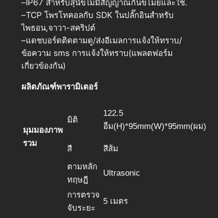
–IP67 สำหรับสุนัขไม่มีสัญญาณกันขโมยและใช้.
–TCP โพรโทคอลกับ SDK ในปลั๊กอินสำหรับ
ไพธอน,จาวา-สคริปต์
–แดชบอร์ดติดตามดู/ส่งอีเมลการแจ้งให้ทราบ/
ข้อความ sms การแจ้งให้ทราบ(แพลตฟอร์ม
เกี่ยวข้องกัน)
ผลิตภัณฑ์พารามิเตอร์
122.5
มิติ
อืม(H)*95mm(W)*95mm(ผม)
มุมมองภาพ
รวม
สี
สีส้ม
ตามหลัก
Ultrasonic
ทฤษฎี
การตรวจ
5 เมตร
จับระยะ