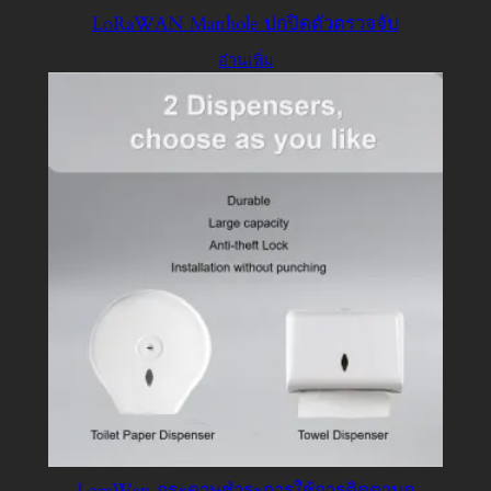
LoRaWAN Manhole ปกปิดตัวตรวจจับ
อ่านเพิ่ม
LoraWan กระดาษชำระการใช้การติดตามดู